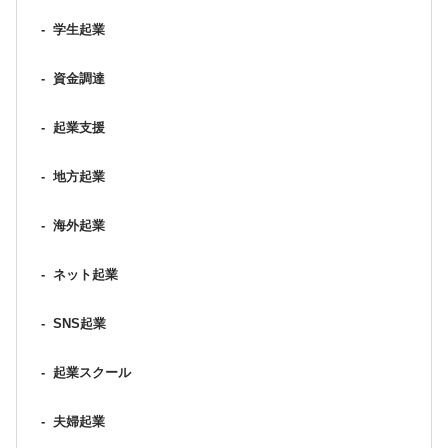
-
学生起業
-
資金調達
-
起業支援
-
地方起業
-
海外起業
-
ネット起業
-
SNS起業
-
起業スクール
-
夫婦起業