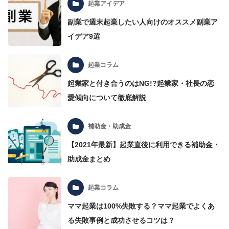
起業アイデア
副業で週末起業したい人向けのオススメ副業ア
イデア9選
起業コラム
起業家と付き合うのはNG!?起業家・社長の恋
愛傾向について徹底解説
補助金・助成金
【2021年最新】起業直後に利用できる補助金・
助成金まとめ
起業コラム
ママ起業は100%失敗する？ママ起業でよくあ
る失敗事例と成功させるコツは？