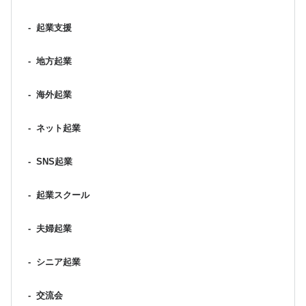
-
起業支援
-
地方起業
-
海外起業
-
ネット起業
-
SNS起業
-
起業スクール
-
夫婦起業
-
シニア起業
-
交流会