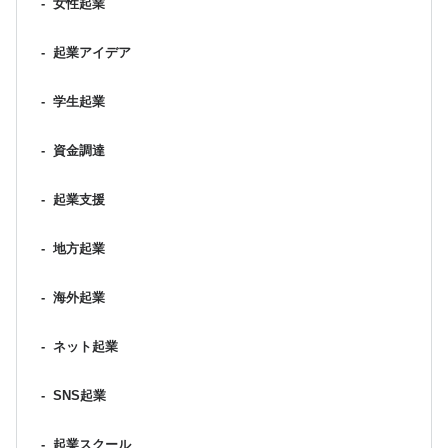
-
女性起業
-
起業アイデア
-
学生起業
-
資金調達
-
起業支援
-
地方起業
-
海外起業
-
ネット起業
-
SNS起業
-
起業スクール