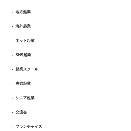
-
地方起業
-
海外起業
-
ネット起業
-
SNS起業
-
起業スクール
-
夫婦起業
-
シニア起業
-
交流会
-
フランチャイズ