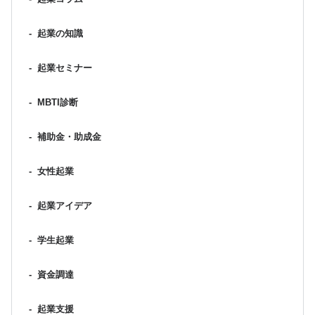
-
起業の知識
-
起業セミナー
-
MBTI診断
-
補助金・助成金
-
女性起業
-
起業アイデア
-
学生起業
-
資金調達
-
起業支援