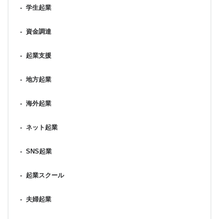
-
学生起業
-
資金調達
-
起業支援
-
地方起業
-
海外起業
-
ネット起業
-
SNS起業
-
起業スクール
-
夫婦起業