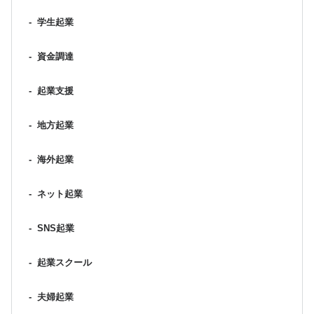
-
学生起業
-
資金調達
-
起業支援
-
地方起業
-
海外起業
-
ネット起業
-
SNS起業
-
起業スクール
-
夫婦起業