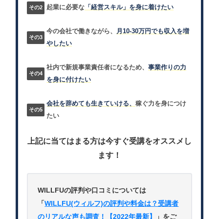
起業に必要な
「経営スキル」を身に着けたい
今の会社で働きながら、
月10-30万円でも収入を増
やしたい
社内で新規事業責任者になるため、
事業作りの力
を身に付けたい
会社を辞めても生きていける、
稼ぐ力を身につけ
たい
上記に当てはまる方は今すぐ受講をオススメし
ます！
WILLFUの評判や口コミについては
「
WILLFU(ウィルフ)の評判や料金は？受講者
のリアルな声も調査！【2022年最新】
」をご