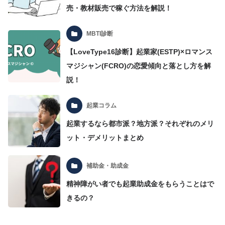
売・教材販売で稼ぐ方法を解説！
MBTI診断
【LoveType16診断】起業家(ESTP)×ロマンス
マジシャン(FCRO)の恋愛傾向と落とし方を解
説！
起業コラム
起業するなら都市派？地方派？それぞれのメリ
ット・デメリットまとめ
補助金・助成金
精神障がい者でも起業助成金をもらうことはで
きるの？