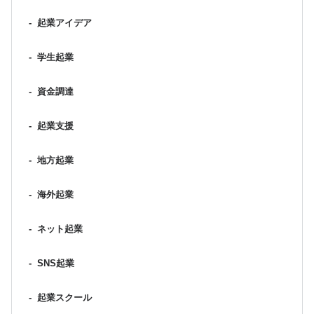
-
起業アイデア
-
学生起業
-
資金調達
-
起業支援
-
地方起業
-
海外起業
-
ネット起業
-
SNS起業
-
起業スクール