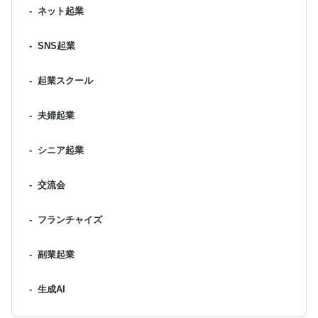
-
ネット起業
-
SNS起業
-
起業スクール
-
夫婦起業
-
シニア起業
-
交流会
-
フランチャイズ
-
副業起業
-
生成AI