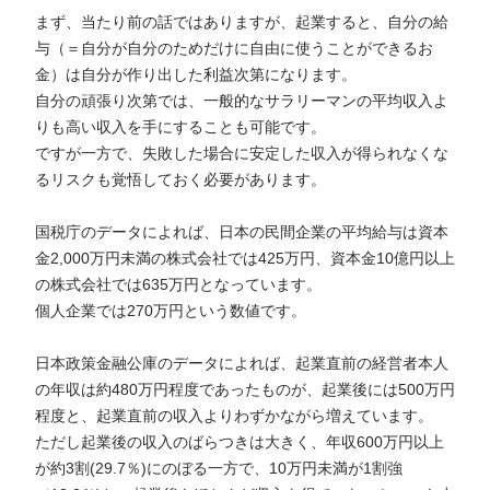
まず、当たり前の話ではありますが、起業すると、自分の給
与（＝自分が自分のためだけに自由に使うことができるお
金）は自分が作り出した利益次第になります。
自分の頑張り次第では、一般的なサラリーマンの平均収入よ
りも高い収入を手にすることも可能です。
ですが一方で、失敗した場合に安定した収入が得られなくな
るリスクも覚悟しておく必要があります。
国税庁のデータによれば、日本の民間企業の平均給与は資本
金2,000万円未満の株式会社では425万円、資本金10億円以上
の株式会社では635万円となっています。
個人企業では270万円という数値です。
日本政策金融公庫のデータによれば、起業直前の経営者本人
の年収は約480万円程度であったものが、起業後には500万円
程度と、起業直前の収入よりわずかながら増えています。
ただし起業後の収入のばらつきは大きく、年収600万円以上
が約3割(29.7％)にのぼる一方で、10万円未満が1割強