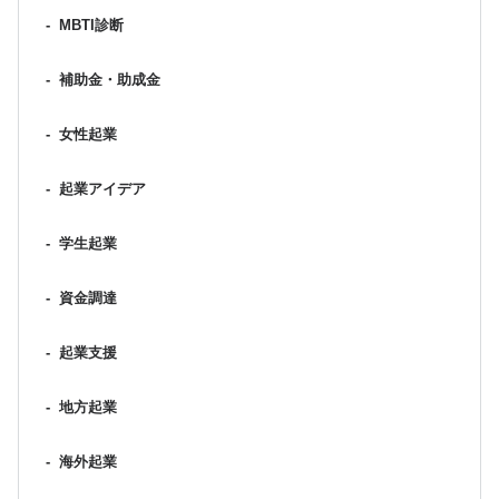
-
MBTI診断
-
補助金・助成金
-
女性起業
-
起業アイデア
-
学生起業
-
資金調達
-
起業支援
-
地方起業
-
海外起業