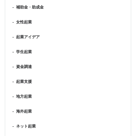
-
補助金・助成金
-
女性起業
-
起業アイデア
-
学生起業
-
資金調達
-
起業支援
-
地方起業
-
海外起業
-
ネット起業