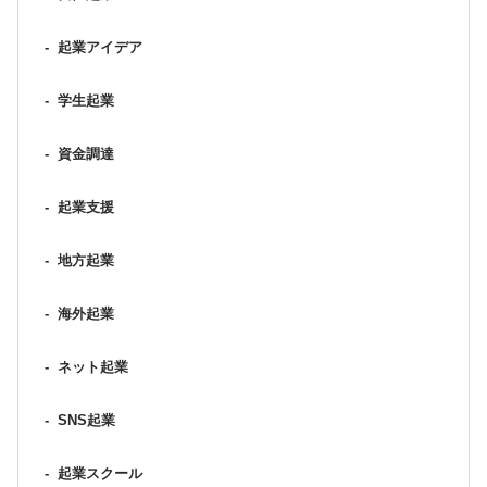
-
起業アイデア
-
学生起業
-
資金調達
-
起業支援
-
地方起業
-
海外起業
-
ネット起業
-
SNS起業
-
起業スクール