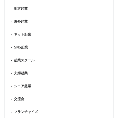
-
地方起業
-
海外起業
-
ネット起業
-
SNS起業
-
起業スクール
-
夫婦起業
-
シニア起業
-
交流会
-
フランチャイズ