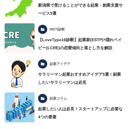
新潟県で受けることができる起業・創業支援サ
ービス5選
MBTI診断
【LoveType16診断】起業家(ESTP)×隠れベイ
ビー(LCRE)の恋愛傾向と落とし方を解説
起業アイデア
サラリーマン起業おすすめアイデア5選！副業
したいサラリーマンは必見
起業コラム
起業したい人は必見！スタートアップに必要な
4つの要素