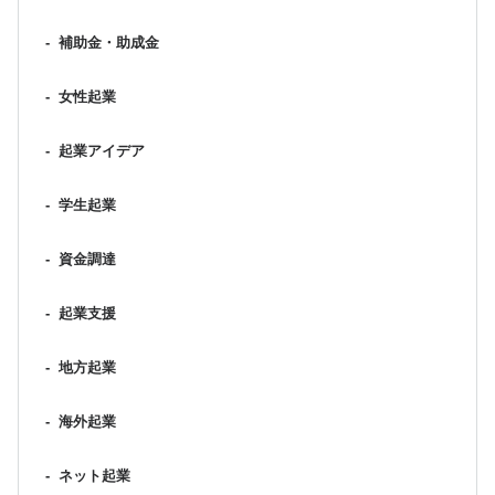
-
補助金・助成金
-
女性起業
-
起業アイデア
-
学生起業
-
資金調達
-
起業支援
-
地方起業
-
海外起業
-
ネット起業