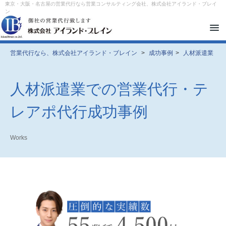
東京・大阪・名古屋の営業代行なら営業コンサルティング会社、株式会社アイランド・ブレイ
ン
メ
ニ
ュ
ー
営業代行なら、株式会社アイランド・ブレイン
>
成功事例
>
人材派遣業
を
開
閉
す
人材派遣業での営業代行・テ
る
レアポ代行成功事例
Works