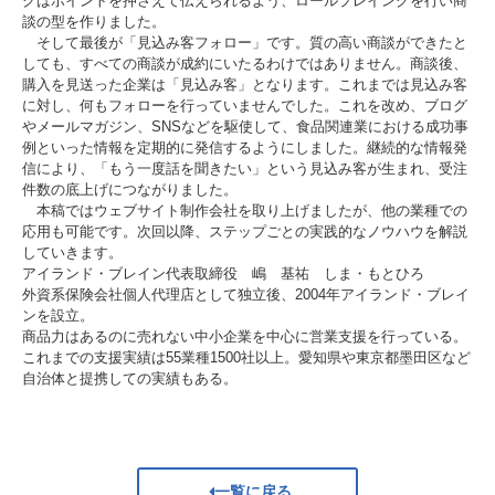
クはポイントを押さえて伝えられるよう、ロールプレイングを行い商
談の型を作りました。
そして最後が「見込み客フォロー」です。質の高い商談ができたと
しても、すべての商談が成約にいたるわけではありません。商談後、
購入を見送った企業は「見込み客」となります。これまでは見込み客
に対し、何もフォローを行っていませんでした。これを改め、ブログ
やメールマガジン、SNSなどを駆使して、食品関連業における成功事
例といった情報を定期的に発信するようにしました。継続的な情報発
信により、「もう一度話を聞きたい」という見込み客が生まれ、受注
件数の底上げにつながりました。
本稿ではウェブサイト制作会社を取り上げましたが、他の業種での
応用も可能です。次回以降、ステップごとの実践的なノウハウを解説
していきます。
アイランド・ブレイン代表取締役 嶋 基祐 しま・もとひろ
外資系保険会社個人代理店として独立後、2004年アイランド・ブレイ
ンを設立。
商品力はあるのに売れない中小企業を中心に営業支援を行っている。
これまでの支援実績は55業種1500社以上。愛知県や東京都墨田区など
自治体と提携しての実績もある。
一覧に戻る