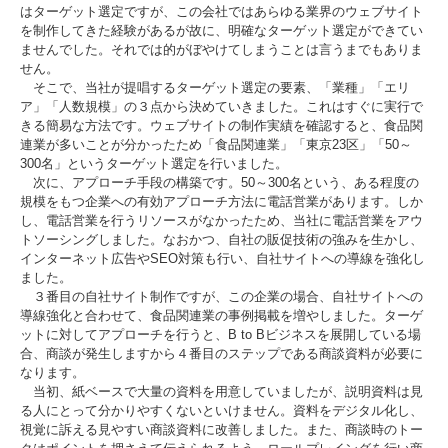
はターゲット選定ですが、この会社ではあらゆる業界のウェブサイト
を制作してきた経験があるが故に、明確なターゲット選定ができてい
ませんでした。それでは的がぼやけてしまうことは言うまでもありま
せん。
そこで、当社が提唱するターゲット選定の要素、「業種」「エリ
ア」「人数規模」の３点から決めていきました。これはすぐに実行で
きる簡易な方法です。ウェブサイトの制作実績を確認すると、食品関
連業が多いことが分かったため「食品関連業」「東京23区」「50～
300名」というターゲット選定を行いました。
次に、アプローチ手段の構築です。50～300名という、ある程度の
規模をもつ企業への有効アプローチ方法に電話営業があります。しか
し、電話営業を行うリソースがなかったため、当社に電話営業をアウ
トソーシングしました。なおかつ、自社の販促技術の強みを生かし、
インターネット広告やSEO対策も行い、自社サイトへの導線を強化し
ました。
３番目の自社サイト制作ですが、この企業の場合、自社サイトへの
導線強化と合わせて、食品関連業の事例掲載を増やしました。ターゲ
ットに対してアプローチを行うと、B to Bビジネスを展開している場
合、商談が発生しますから４番目のステップである商談資料が必要に
なります。
当初、紙ベースで大量の資料を用意していましたが、説明資料は見
る人にとって分かりやすくないといけません。資料をデジタル化し、
視覚に訴える見やすい商談資料に改善しました。また、商談時のトー