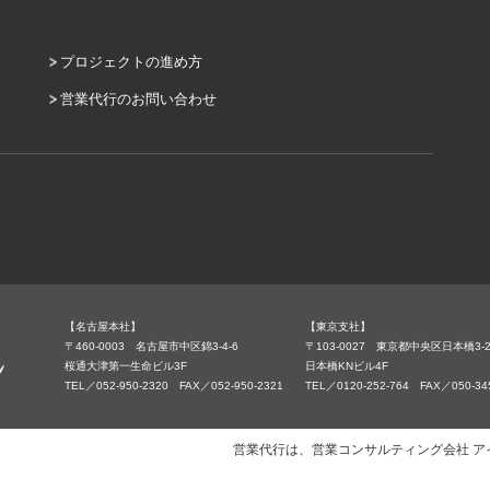
プロジェクトの進め方
営業代行のお問い合わせ
【名古屋本社】
【東京支社】
〒460-0003 名古屋市中区錦3-4-6
〒103-0027 東京都中央区日本橋3-2
桜通大津第一生命ビル3F
日本橋KNビル4F
TEL／052-950-2320 FAX／052-950-2321
TEL／0120-252-764 FAX／050-34
営業代行は、営業コンサルティング会社 アイランド・ブレ