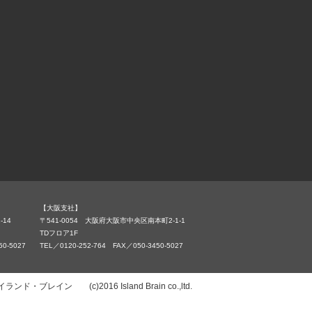
【大阪支社】
-14
〒541-0054 大阪府大阪市中央区南本町2-1-1
TDフロア1F
50-5027
TEL／0120-252-764 FAX／050-3450-5027
イン (c)2016 Island Brain co.,ltd.