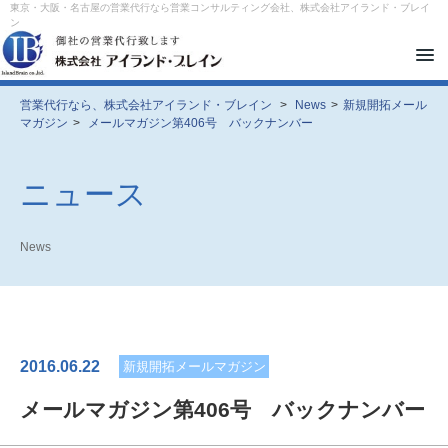
東京・大阪・名古屋の営業代行なら営業コンサルティング会社、株式会社アイランド・ブレイ
ン
メ
ニ
ュ
ー
営業代行なら、株式会社アイランド・ブレイン
>
News
>
新規開拓メール
を
マガジン
>
メールマガジン第406号 バックナンバー
開
閉
す
る
ニュース
News
2016.06.22
新規開拓メールマガジン
メールマガジン第406号 バックナンバー