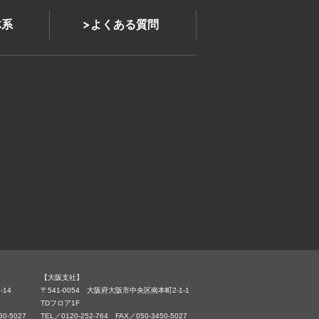
体系
よくある質問
【大阪支社】
-14
〒541-0054 大阪府大阪市中央区南本町2-1-1
TDフロア1F
50-5027
TEL／0120-252-764 FAX／050-3450-5027