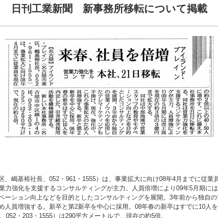
日刊工業新聞 新事務所移転について掲載
嶋基裕社長、052・961・1555）は、事業拡大に向け08年4月までに従業員
業力強化を支援するコンサルティングが主力。人員倍増により09年5月期には
ーション向上などを目的としたコンサルティングを展開。3年前から独自の
め人員増強する。新卒と第2新卒を中心に採用。08年春の新卒はすでに10人
52・203・1555）は290平方メートルで、現在の約5倍。