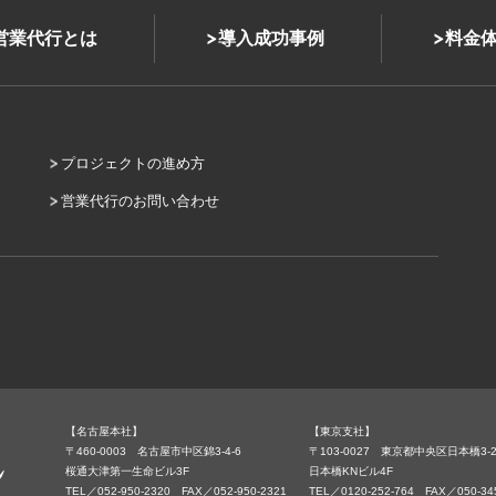
式営業代行とは
導入成功事例
料金
プロジェクトの進め方
営業代行のお問い合わせ
【名古屋本社】
【東京支社】
〒460-0003 名古屋市中区錦3-4-6
〒103-0027 東京都中央区日本橋3-2
桜通大津第一生命ビル3F
日本橋KNビル4F
TEL／052-950-2320 FAX／052-950-2321
TEL／0120-252-764 FAX／050-34