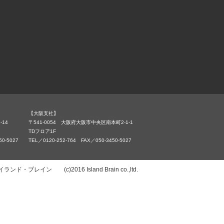
【大阪支社】
-14
〒541-0054 大阪府大阪市中央区南本町2-1-1
TDフロア1F
50-5027
TEL／0120-252-764 FAX／050-3450-5027
イン (c)2016 Island Brain co.,ltd.