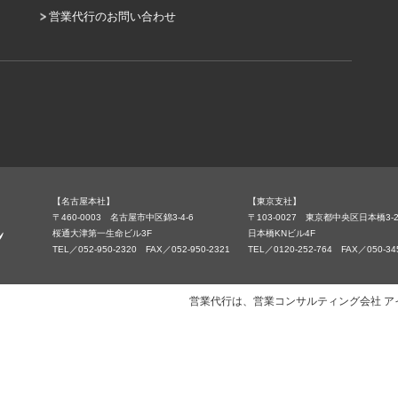
営業代行のお問い合わせ
【名古屋本社】
【東京支社】
〒460-0003 名古屋市中区錦3-4-6
〒103-0027 東京都中央区日本橋3-2
桜通大津第一生命ビル3F
日本橋KNビル4F
TEL／052-950-2320 FAX／052-950-2321
TEL／0120-252-764 FAX／050-34
営業代行は、営業コンサルティング会社 アイランド・ブレ