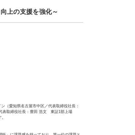
力向上の支援を強化～
イン（愛知県名古屋市中区／代表取締役社長：
代表取締役社長：豊田 浩文 東証1部上場
す。
の開拓」に課題感を持っており、第一位の課題と