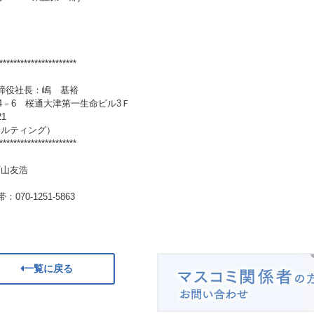
**********************
取締役社長：嶋 基裕
－4－6 桜通大津第一生命ビル3Ｆ
21
サルティング）
**********************
西山友浩
：070-1251-5863
一覧に戻る