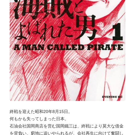
終戦を迎えた昭和20年8月15日。
何もかも失ってしまった日本。
石油会社国岡商店を営む国岡鐵三は、終戦により莫大な借金
を背負い、窮地に追いやられるが、会社再生に向けて奮闘し