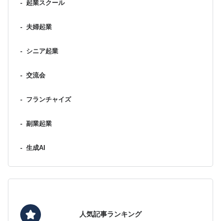
-
起業スクール
-
夫婦起業
-
シニア起業
-
交流会
-
フランチャイズ
-
副業起業
-
生成AI
人気記事ランキング