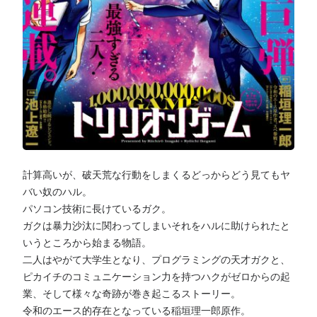
計算高いが、破天荒な行動をしまくるどっからどう見てもヤ
バい奴のハル。
パソコン技術に長けているガク。
ガクは暴力沙汰に関わってしまいそれをハルに助けられたと
いうところから始まる物語。
二人はやがて大学生となり、プログラミングの天才ガクと、
ピカイチのコミュニケーション力を持つハクがゼロからの起
業、そして様々な奇跡が巻き起こるストーリー。
令和のエース的存在となっている稲垣理一郎原作。