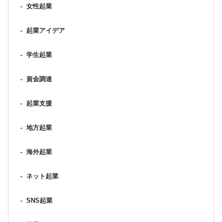
-
女性起業
-
起業アイデア
-
学生起業
-
資金調達
-
起業支援
-
地方起業
-
海外起業
-
ネット起業
-
SNS起業