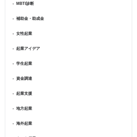
-
MBTI診断
-
補助金・助成金
-
女性起業
-
起業アイデア
-
学生起業
-
資金調達
-
起業支援
-
地方起業
-
海外起業