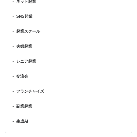
-
ネット起業
-
SNS起業
-
起業スクール
-
夫婦起業
-
シニア起業
-
交流会
-
フランチャイズ
-
副業起業
-
生成AI