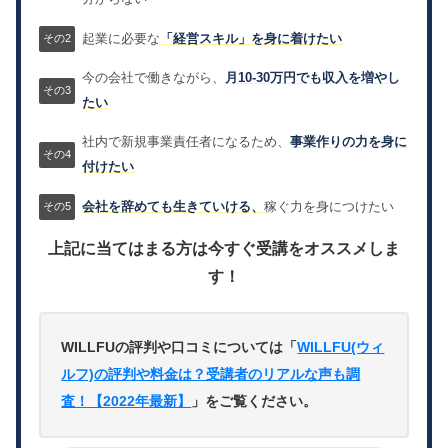
起業に必要な
「経営スキル」を身に着けたい
今の会社で働きながら、
月10-30万円でも収入を増やし
たい
社内で新規事業責任者になるため、
事業作りの力を身に
付けたい
会社を辞めても生きていける、
稼ぐ力を身につけたい
上記に当てはまる方は今すぐ受講をオススメしま
す！
WILLFUの評判や口コミについては「
WILLFU(ウィ
ルフ)の評判や料金は？受講者のリアルな声も調
査！【2022年最新】
」をご覧ください。