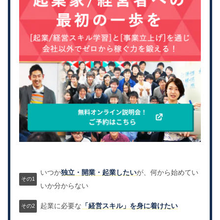
いつか
独立・開業・起業したい
が、何から始めてい
いか分からない
起業に必要な
「経営スキル」を身に着けたい