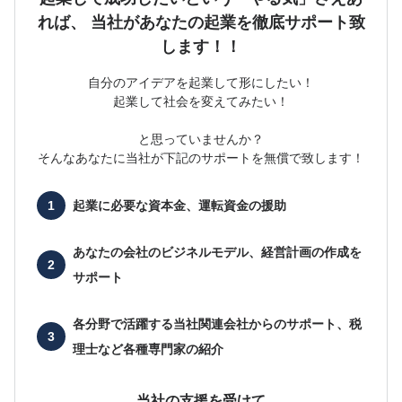
れば、
当社があなたの起業を徹底サポート致
します！！
自分のアイデアを起業して形にしたい！
起業して社会を変えてみたい！
と思っていませんか？
そんなあなたに当社が下記のサポートを無償で致します！
起業に必要な
資本金、運転資金の援助
あなたの会社の
ビジネルモデル、経営計画の作成を
サポート
各分野で活躍する当社関連会社からのサポート、
税
理士など各種専門家の紹介
当社の支援を受けて