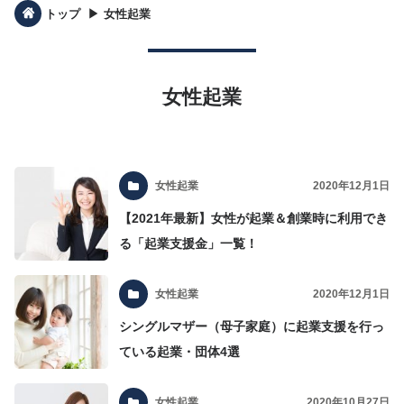
▶︎
トップ
女性起業
女性起業
女性起業
2020年12月1日
【2021年最新】女性が起業＆創業時に利用でき
る「起業支援金」一覧！
女性起業
2020年12月1日
シングルマザー（母子家庭）に起業支援を行っ
ている起業・団体4選
女性起業
2020年10月27日