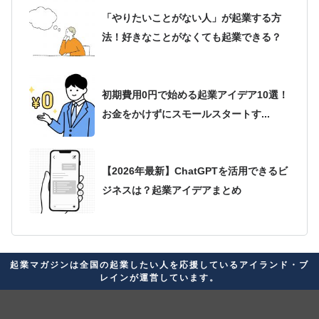
「やりたいことがない人」が起業する方
法！好きなことがなくても起業できる？
初期費用0円で始める起業アイデア10選！
お金をかけずにスモールスタートす...
【2026年最新】ChatGPTを活用できるビ
ジネスは？起業アイデアまとめ
2026年最新版！起業アイデアが思いつか
起業マガジンは全国の起業したい人を応援しているアイランド・ブ
ない人必見！自分に合ったビジネス...
レインが運営しています。