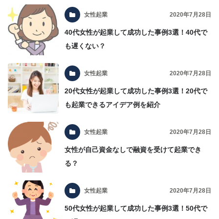
女性起業
2020年7月28日
40代女性が起業して成功した事例3選！40代で
も遅くない？
女性起業
2020年7月28日
20代女性が起業して成功した事例3選！20代で
も起業できるアイデア例を紹介
女性起業
2020年7月28日
女性が自己資金なしで融資を受けて起業でき
る？
女性起業
2020年7月28日
50代女性が起業して成功した事例3選！50代で