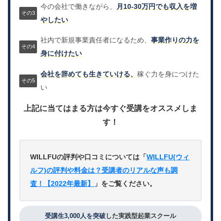
今の会社で働きながら、
月10-30万円でも収入を増
やしたい
社内で新規事業責任者になるため、
事業作りの力を
身に付けたい
会社を辞めても生きていける、
稼ぐ力を身につけた
い
上記に当てはまる方は今すぐ受講をオススメしま
す！
WILLFUの評判や口コミについては「
WILLFU(ウィ
ルフ)の評判や料金は？受講者のリアルな声も調
査！【2022年最新】
」をご覧ください。
受講生3,000人を突破
した実践型起業スクール