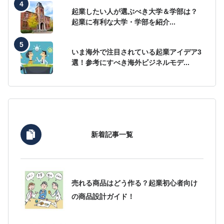
起業したい人が選ぶべき大学＆学部は？
起業に有利な大学・学部を紹介...
いま海外で注目されている起業アイデア3
選！参考にすべき海外ビジネルモデ...
新着記事一覧
売れる商品はどう作る？起業初心者向け
の商品設計ガイド！