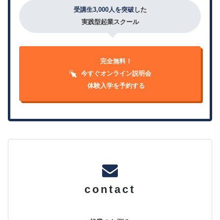
受講生3,000人を突破
した
実践型起業スクール
完全無料！
今すぐオンライン説明会
体験入学を予約する
contact