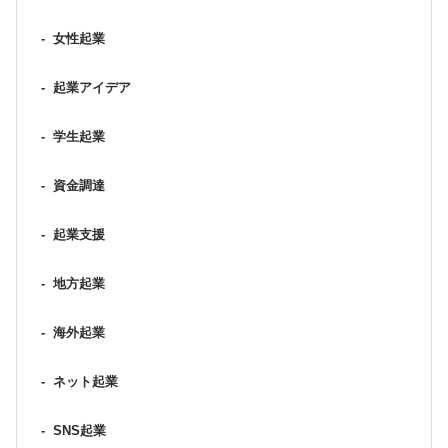
-
女性起業
-
起業アイデア
-
学生起業
-
資金調達
-
起業支援
-
地方起業
-
海外起業
-
ネット起業
-
SNS起業