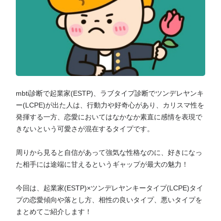
mbti診断で起業家(ESTP)、ラブタイプ診断でツンデレヤンキ
ー(LCPE)が出た人は、行動力や好奇心があり、カリスマ性を
発揮する一方、恋愛においてはなかなか素直に感情を表現で
きないという可愛さが混在するタイプです。
周りから見ると自信があって強気な性格なのに、好きになっ
た相手には途端に甘えるというギャップが最大の魅力！
今回は、起業家(ESTP)×ツンデレヤンキータイプ(LCPE)タイ
プの恋愛傾向や落とし方、相性の良いタイプ、悪いタイプを
まとめてご紹介します！