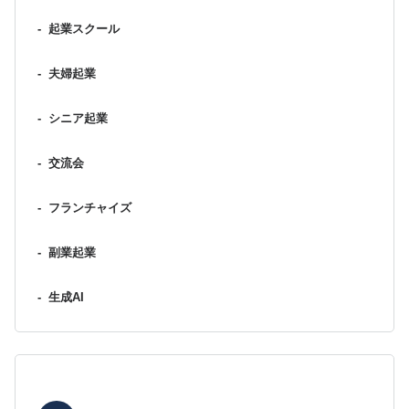
-
起業スクール
-
夫婦起業
-
シニア起業
-
交流会
-
フランチャイズ
-
副業起業
-
生成AI