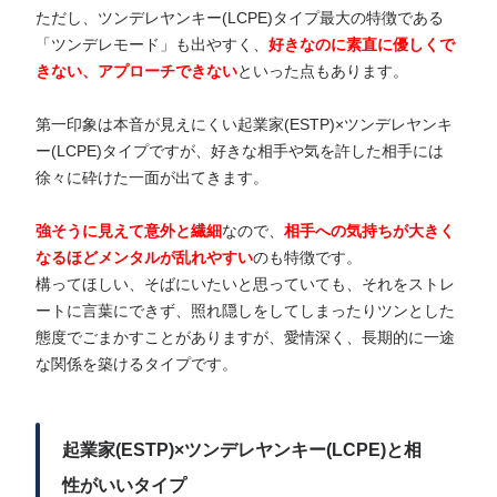
ただし、ツンデレヤンキー(LCPE)タイプ最大の特徴である
「ツンデレモード」も出やすく、
好きなのに素直に優しくで
きない、アプローチできない
といった点もあります。
第一印象は本音が見えにくい起業家(ESTP)×ツンデレヤンキ
ー(LCPE)タイプですが、好きな相手や気を許した相手には
徐々に砕けた一面が出てきます。
強そうに見えて意外と繊細
なので、
相手への気持ちが大きく
なるほどメンタルが乱れやすい
のも特徴です。
構ってほしい、そばにいたいと思っていても、それをストレ
ートに言葉にできず、照れ隠しをしてしまったりツンとした
態度でごまかすことがありますが、愛情深く、長期的に一途
な関係を築けるタイプです。
起業家(ESTP)×ツンデレヤンキー(LCPE)と相
性がいいタイプ