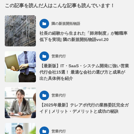
この記事を読んだ人はこんな記事も読んでいます！
隣の新規開拓物語
社長の経験から生まれた「師弟制度」が離職率
低下を実現| 隣の新規開拓物語vol.20
営業代行
【最新版】IT・SaaS・システム開発に強い営業
代行会社15選！ 最適な会社の選び方と成果が
出た具体例を紹介
営業代行
【2025年最新】テレアポ代行の業務委託完全ガ
イド | メリット・デメリットと成功の秘訣
営業代行