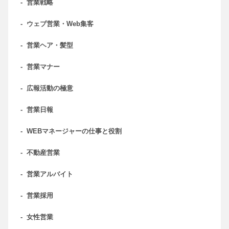
-
営業戦略
-
ウェブ営業・Web集客
-
営業ヘア・髪型
-
営業マナー
-
広報活動の極意
-
営業日報
-
WEBマネージャーの仕事と役割
-
不動産営業
-
営業アルバイト
-
営業採用
-
女性営業