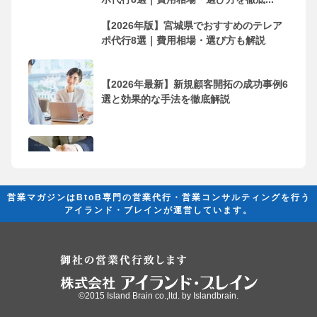
【2026年版】宮城県でおすすめのテレア
ポ代行8選｜費用相場・選び方も解説
【2026年最新】新規顧客開拓の成功事例6
選と効果的な手法を徹底解説
フリーランス・個人事業主におすすめの
営業代行会社10選！依頼するメリッ...
営業マガジンはBtoB専門の営業代行・営業コンサルティングを行う
アイランド・ブレインが運営しています。
営業代行とは？ 成果を創出するために必
要な基礎知識と活用法の完全ガイド
©2015 Island Brain co.,ltd. by
Islandbrain.
「営業代行（営業委託）」と「業務委