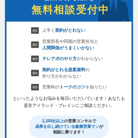
無料相談受付中
上手く
契約がとれない
営業部長や同期の営業担当と
人間関係がうまくいかない
テレアポのやり方
がわからない
契約がとれる提案資料
の
作り方がわからない
営業時の
トークのコツ
を知りたい
といったようなお悩みを毎日いただいています！
あなたも
是非アイランド・ブレインにご相談ください。
2,200社以上
の営業コンサルで
成果を出し続けている敏腕営業マン
が
相談に乗ります！