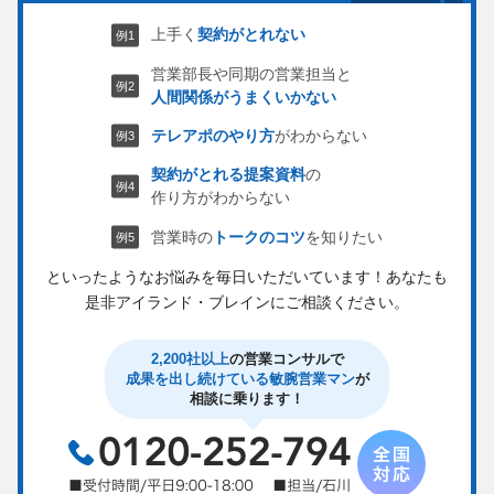
上手く
契約がとれない
営業部長や同期の営業担当と
人間関係がうまくいかない
テレアポのやり方
がわからない
契約がとれる提案資料
の
作り方がわからない
営業時の
トークのコツ
を知りたい
といったようなお悩みを毎日いただいています！
あなたも
是非アイランド・ブレインにご相談ください。
2,200社以上
の営業コンサルで
成果を出し続けている敏腕営業マン
が
相談に乗ります！