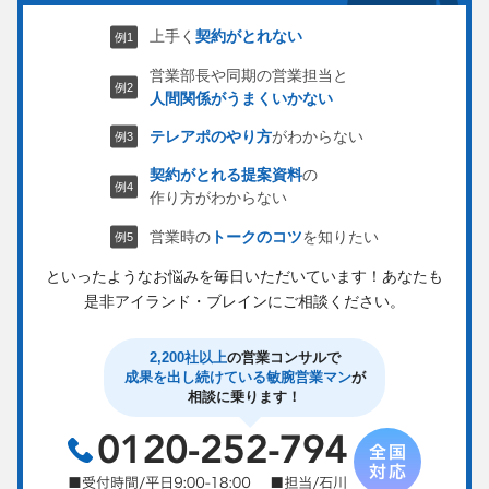
上手く
契約がとれない
営業部長や同期の営業担当と
人間関係がうまくいかない
テレアポのやり方
がわからない
契約がとれる提案資料
の
作り方がわからない
営業時の
トークのコツ
を知りたい
といったようなお悩みを毎日いただいています！
あなたも
是非アイランド・ブレインにご相談ください。
2,200社以上
の営業コンサルで
成果を出し続けている敏腕営業マン
が
相談に乗ります！