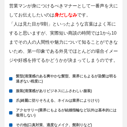
営業マンが身につけるべきマナーとして一番声を大に
してお伝えしたいのは
身だしなみ
です。
「人は見た目が9割」といったような言葉はよく耳に
すると思いますが、実際短い商談の時間では1から10
までその人の人間性や魅力について知ることができな
いため、第一印象である外見でほとんどの場合イメー
ジや好感を持てるかどうかが決まってしまうのです。
髪型(清潔感のある爽やかな髪型、業界にもよるが染髪は明る
過ぎない程度に)
服装(清潔感がありビジネスにふさわしい服装)
爪(綺麗に切りそろえる、ネイルは業界によりけり)
アクセサリー(業界にもよるが結婚指輪など以外は基本的には
着用しない)
その他(口臭対策、適度なメイク、髭剃りなど)