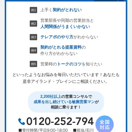
上手く
契約がとれない
営業部長や同期の営業担当と
人間関係がうまくいかない
テレアポのやり方
がわからない
契約がとれる提案資料
の
作り方がわからない
営業時の
トークのコツ
を知りたい
といったようなお悩みを毎日いただいています！
あなたも
是非アイランド・ブレインにご相談ください。
2,200社以上
の営業コンサルで
成果を出し続けている敏腕営業マン
が
相談に乗ります！