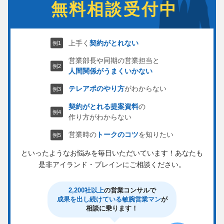
無料相談受付中
上手く
契約がとれない
営業部長や同期の営業担当と
人間関係がうまくいかない
テレアポのやり方
がわからない
契約がとれる提案資料
の
作り方がわからない
営業時の
トークのコツ
を知りたい
といったようなお悩みを毎日いただいています！
あなたも
是非アイランド・ブレインにご相談ください。
2,200社以上
の営業コンサルで
成果を出し続けている敏腕営業マン
が
相談に乗ります！