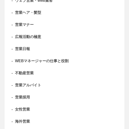
-
ウェブ営業・Web集客
-
営業ヘア・髪型
-
営業マナー
-
広報活動の極意
-
営業日報
-
WEBマネージャーの仕事と役割
-
不動産営業
-
営業アルバイト
-
営業採用
-
女性営業
-
海外営業