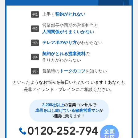
上手く
契約がとれない
営業部長や同期の営業担当と
人間関係がうまくいかない
テレアポのやり方
がわからない
契約がとれる提案資料
の
作り方がわからない
営業時の
トークのコツ
を知りたい
といったようなお悩みを毎日いただいています！
あなたも
是非アイランド・ブレインにご相談ください。
2,200社以上
の営業コンサルで
成果を出し続けている敏腕営業マン
が
相談に乗ります！