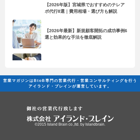
【2026年版】宮城県でおすすめのテレア
ポ代行8選｜費用相場・選び方も解説
【2026年最新】新規顧客開拓の成功事例6
選と効果的な手法を徹底解説
フリーランス・個人事業主におすすめの
営業代行会社10選！依頼するメリッ...
営業マガジンはBtoB専門の営業代行・営業コンサルティングを行う
アイランド・ブレインが運営しています。
営業代行とは？ 成果を創出するために必
要な基礎知識と活用法の完全ガイド
©2015 Island Brain co.,ltd. by
Islandbrain.
「営業代行（営業委託）」と「業務委
託」の違いについて解説｜営業代行に...