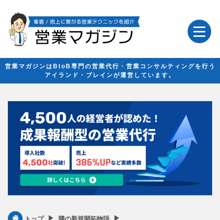
営業マガジンはBtoB専門の営業代行・営業コンサルティングを行う
アイランド・ブレインが運営しています。
▶︎
▶︎
トップ
隣の新規開拓物語